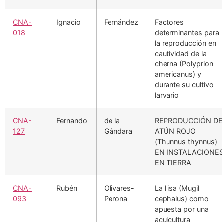
CNA-
Ignacio
Fernández
Factores
018
determinantes para
la reproducción en
cautividad de la
cherna (Polyprion
americanus) y
durante su cultivo
larvario
CNA-
Fernando
de la
REPRODUCCIÓN D
127
Gándara
ATÚN ROJO
(Thunnus thynnus)
EN INSTALACIONE
EN TIERRA
CNA-
Rubén
Olivares-
La llisa (Mugil
093
Perona
cephalus) como
apuesta por una
acuicultura