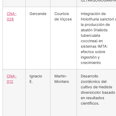
ULTRASONOGRAFÍ
CNA-
Gercende
Courtois
Integración de
028
de Viçose
Holothuria sanctori 
la producción de
abalón (Haliotis
tuberculata
coccinea) en
sistemas IMTA:
efectos sobre
ingestión y
crecimiento
CNA-
Ignacio
Martin-
Desarrollo
012
E.
Montero
zootécnico del
cultivo de Hediste
diversicolor basado
en resultados
científicos.