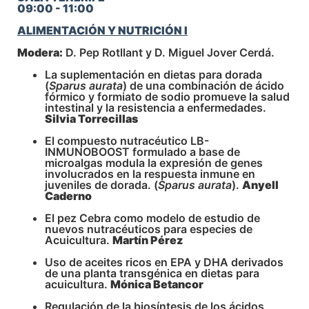
09:00 - 11:00
ALIMENTACIÓN Y NUTRICIÓN I
Modera:
D. Pep Rotllant y D. Miguel Jover Cerdá.
La suplementación en dietas para dorada
(
Sparus aurata
) de una combinación de ácido
fórmico y formiato de sodio promueve la salud
intestinal y la resistencia a enfermedades.
Silvia Torrecillas
El compuesto nutracéutico LB-
INMUNOBOOST formulado a base de
microalgas modula la expresión de genes
involucrados en la respuesta inmune en
juveniles de dorada. (
Sparus aurata
).
Anyell
Caderno
El pez Cebra como modelo de estudio de
nuevos nutracéuticos para especies de
Acuicultura.
Martín Pérez
Uso de aceites ricos en EPA y DHA derivados
de una planta transgénica en dietas para
acuicultura.
Mónica Betancor
Regulación de la biosíntesis de los ácidos