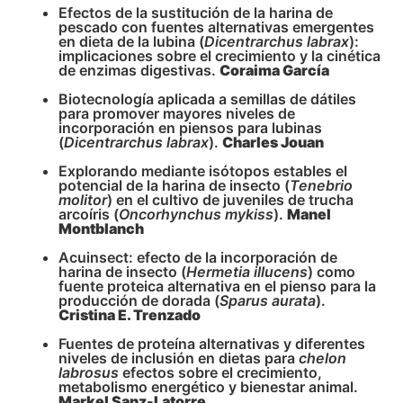
Efectos de la sustitución de la harina de
pescado con fuentes alternativas emergentes
en dieta de la lubina (
Dicentrarchus labrax
):
implicaciones sobre el crecimiento y la cinética
de enzimas digestivas.
Coraima García
Biotecnología aplicada a semillas de dátiles
para promover mayores niveles de
incorporación en piensos para lubinas
(
Dicentrarchus labrax
).
Charles Jouan
Explorando mediante isótopos estables el
potencial de la harina de insecto (
Tenebrio
molitor
) en el cultivo de juveniles de trucha
arcoíris (
Oncorhynchus mykiss
).
Manel
Montblanch
Acuinsect: efecto de la incorporación de
harina de insecto (
Hermetia illucens
) como
fuente proteica alternativa en el pienso para la
producción de dorada (
Sparus aurata
).
Cristina E. Trenzado
Fuentes de proteína alternativas y diferentes
niveles de inclusión en dietas para
chelon
labrosus
efectos sobre el crecimiento,
metabolismo energético y bienestar animal.
Markel Sanz-Latorre