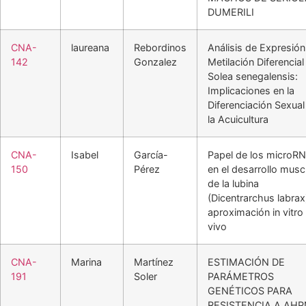
DUMERILI
CNA-
laureana
Rebordinos
Análisis de Expresión
142
Gonzalez
Metilación Diferencial
Solea senegalensis:
Implicaciones en la
Diferenciación Sexual
la Acuicultura
CNA-
Isabel
García-
Papel de los microR
150
Pérez
en el desarrollo musc
de la lubina
(Dicentrarchus labrax
aproximación in vitro 
vivo
CNA-
Marina
Martínez
ESTIMACIÓN DE
191
Soler
PARÁMETROS
GENÉTICOS PARA
RESISTENCIA A AHP