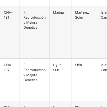
CNA-
F.
Marina
Martínez
Isla
191
Reproducción
Soler
Can
y Mejora
Genética
CNA-
F.
Hyun
Shin
Isla
197
Reproducción
Suk
Can
y Mejora
Genética