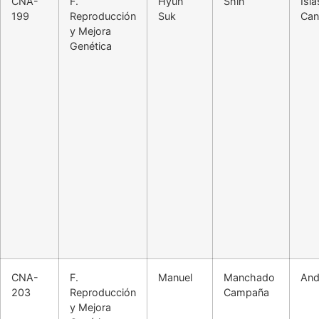
CNA-
F.
Hyun
Shin
Isla
199
Reproducción
Suk
Can
y Mejora
Genética
CNA-
F.
Manuel
Manchado
And
203
Reproducción
Campaña
y Mejora