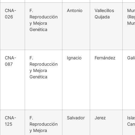
CNA-
F.
Antonio
Vallecillos
Mur
026
Reproducción
Quijada
(Re
y Mejora
Mur
Genética
CNA-
F.
Ignacio
Fernández
Gali
087
Reproducción
y Mejora
Genética
CNA-
F.
Salvador
Jerez
Isla
125
Reproducción
Can
y Mejora