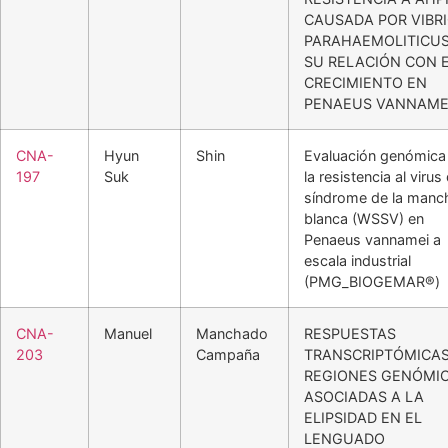
CAUSADA POR VIBR
PARAHAEMOLITICUS
SU RELACIÓN CON 
CRECIMIENTO EN
PENAEUS VANNAME
CNA-
Hyun
Shin
Evaluación genómica
197
Suk
la resistencia al virus 
síndrome de la manc
blanca (WSSV) en
Penaeus vannamei a
escala industrial
(PMG_BIOGEMAR®)
CNA-
Manuel
Manchado
RESPUESTAS
203
Campaña
TRANSCRIPTÓMICAS
REGIONES GENÓMI
ASOCIADAS A LA
ELIPSIDAD EN EL
LENGUADO