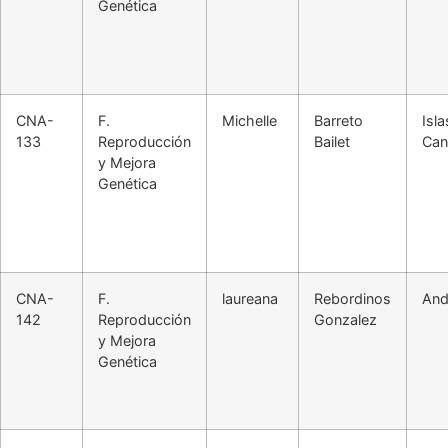
Genética
CNA-
F.
Michelle
Barreto
Isla
133
Reproducción
Bailet
Can
y Mejora
Genética
CNA-
F.
laureana
Rebordinos
And
142
Reproducción
Gonzalez
y Mejora
Genética