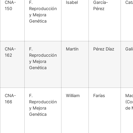
CNA-
F.
Isabel
García-
Cat
150
Reproducción
Pérez
y Mejora
Genética
CNA-
F.
Martín
Pérez Díaz
Gali
162
Reproducción
y Mejora
Genética
CNA-
F.
William
Farías
Mad
166
Reproducción
(Co
y Mejora
de 
Genética