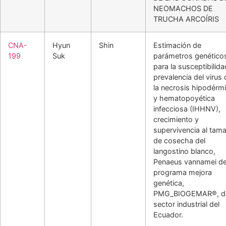
NEOMACHOS DE
TRUCHA ARCOÍRIS
CNA-
Hyun
Shin
Estimación de
199
Suk
parámetros genético
para la susceptibilida
prevalencia del virus 
la necrosis hipodérm
y hematopoyética
infecciosa (IHHNV),
crecimiento y
supervivencia al tam
de cosecha del
langostino blanco,
Penaeus vannamei de
programa mejora
genética,
PMG_BIOGEMAR®, d
sector industrial del
Ecuador.