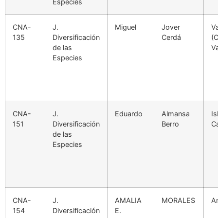
Especies
CNA-
J.
Miguel
Jover
Va
135
Diversificación
Cerdá
(
de las
Va
Especies
CNA-
J.
Eduardo
Almansa
Is
151
Diversificación
Berro
C
de las
Especies
CNA-
J.
AMALIA
MORALES
A
154
Diversificación
E.