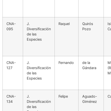
CNA-
J.
Raquel
Quirós
Is
095
Diversificación
Pozo
C
de las
Especies
CNA-
J.
Fernando
de la
M
127
Diversificación
Gándara
(
de las
M
Especies
CNA-
J.
Felipe
Aguado-
C
134
Diversificación
Giménez
de las