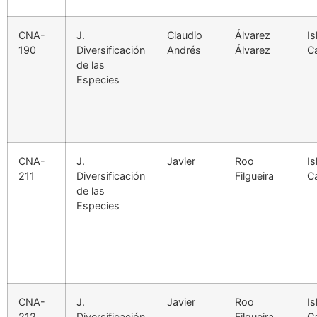
CNA-
J.
Claudio
Álvarez
Is
190
Diversificación
Andrés
Álvarez
C
de las
Especies
CNA-
J.
Javier
Roo
Is
211
Diversificación
Filgueira
C
de las
Especies
CNA-
J.
Javier
Roo
Is
212
Diversificación
Filgueira
C