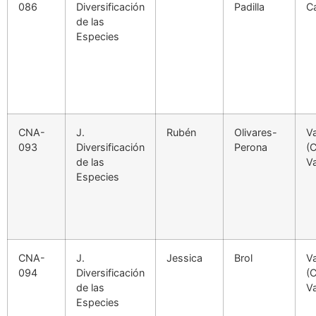
086
Diversificación
Padilla
C
de las
Especies
CNA-
J.
Rubén
Olivares-
Va
093
Diversificación
Perona
(
de las
Va
Especies
CNA-
J.
Jessica
Brol
Va
094
Diversificación
(
de las
Va
Especies