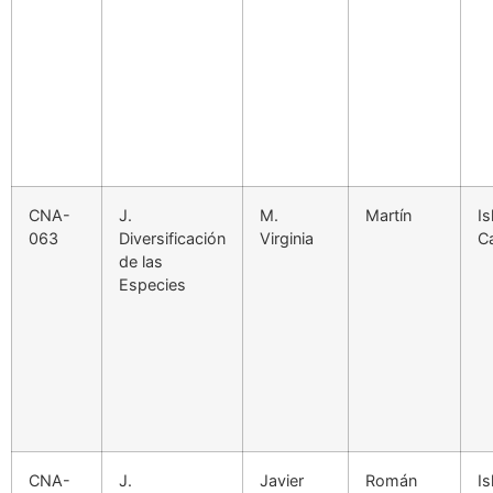
CNA-
J.
M.
Martín
Is
063
Diversificación
Virginia
C
de las
Especies
CNA-
J.
Javier
Román
Is