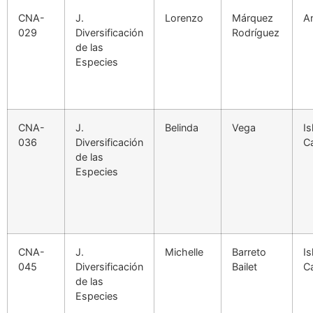
CNA-
J.
Lorenzo
Márquez
A
029
Diversificación
Rodríguez
de las
Especies
CNA-
J.
Belinda
Vega
Is
036
Diversificación
C
de las
Especies
CNA-
J.
Michelle
Barreto
Is
045
Diversificación
Bailet
C
de las
Especies