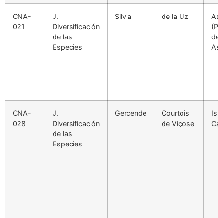
CNA-
J.
Silvia
de la Uz
As
021
Diversificación
(P
de las
d
Especies
As
CNA-
J.
Gercende
Courtois
Is
028
Diversificación
de Viçose
C
de las
Especies