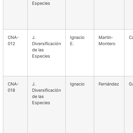
Especies
CNA-
J.
Ignacio
Martin-
C
012
Diversificación
E.
Montero
de las
Especies
CNA-
J.
Ignacio
Fernández
Ga
018
Diversificación
de las
Especies