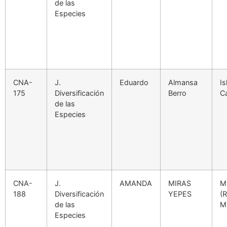
de las
Especies
CNA-
J.
Eduardo
Almansa
Is
175
Diversificación
Berro
C
de las
Especies
CNA-
J.
AMANDA
MIRAS
M
188
Diversificación
YEPES
(
de las
M
Especies