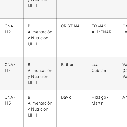
I,II,III
CNA-
B.
CRISTINA
TOMÁS-
Ca
112
Alimentación
ALMENAR
L
y Nutrición
I,II,III
CNA-
B.
Esther
Leal
Va
114
Alimentación
Cebrián
(C
y Nutrición
Va
I,II,III
CNA-
B.
David
Hidalgo-
An
115
Alimentación
Martin
y Nutrición
I,II,III