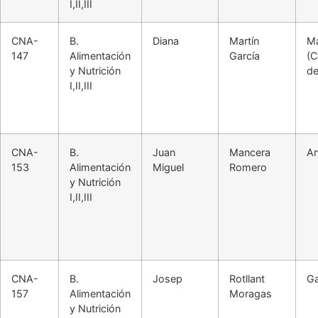
I,II,III
CNA-
B.
Diana
Martín
Ma
147
Alimentación
García
(
y Nutrición
de
I,II,III
CNA-
B.
Juan
Mancera
An
153
Alimentación
Miguel
Romero
y Nutrición
I,II,III
CNA-
B.
Josep
Rotllant
Ga
157
Alimentación
Moragas
y Nutrición