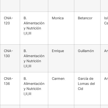
CNA-
B.
Monica
Betancor
Is
120
Alimentación
Ca
y Nutrición
I,II,III
CNA-
B.
Enrique
Guillamón
An
130
Alimentación
y Nutrición
I,II,III
CNA-
B.
Carmen
García de
An
136
Alimentación
Lomas del
y Nutrición
Cid
I,II,III