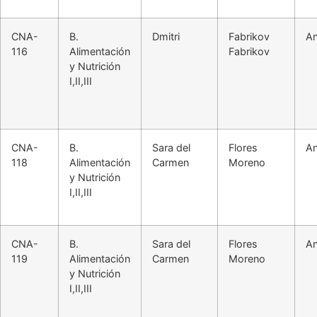
CNA-
B.
Dmitri
Fabrikov
An
116
Alimentación
Fabrikov
y Nutrición
I,II,III
CNA-
B.
Sara del
Flores
An
118
Alimentación
Carmen
Moreno
y Nutrición
I,II,III
CNA-
B.
Sara del
Flores
An
119
Alimentación
Carmen
Moreno
y Nutrición
I,II,III