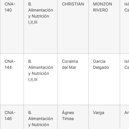
CNA-
B.
CHRISTIAN
MONZON
Is
140
Alimentación
RIVERO
Ca
y Nutrición
I,II,III
CNA-
B.
Coraima
García
Is
144
Alimentación
del Mar
Delgado
Ca
y Nutrición
I,II,III
CNA-
B.
Ágnes
Varga
An
146
Alimentación
Timea
y Nutrición