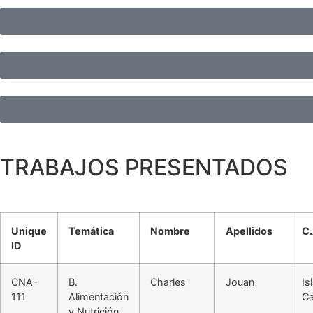
TRABAJOS PRESENTADOS
Unique
Temática
Nombre
Apellidos
C.
ID
CNA-
B.
Charles
Jouan
Is
111
Alimentación
Ca
y Nutrición