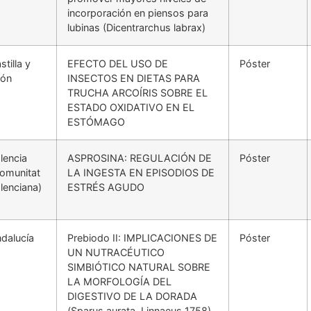
incorporación en piensos para
lubinas (Dicentrarchus labrax)
stilla y
EFECTO DEL USO DE
Póster
eón
INSECTOS EN DIETAS PARA
TRUCHA ARCOÍRIS SOBRE EL
ESTADO OXIDATIVO EN EL
ESTÓMAGO
lencia
ASPROSINA: REGULACIÓN DE
Póster
omunitat
LA INGESTA EN EPISODIOS DE
lenciana)
ESTRÉS AGUDO
dalucía
Prebiodo II: IMPLICACIONES DE
Póster
UN NUTRACÉUTICO
SIMBIÓTICO NATURAL SOBRE
LA MORFOLOGÍA DEL
DIGESTIVO DE LA DORADA
(Sparus aurata, Linnaeus 1758)