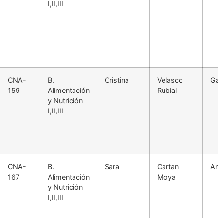
I,II,III
CNA-
B.
Cristina
Velasco
Ga
159
Alimentación
Rubial
y Nutrición
I,II,III
CNA-
B.
Sara
Cartan
An
167
Alimentación
Moya
y Nutrición
I,II,III